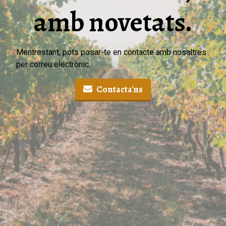
amb novetats.
Mentrestant, pots posar-te en contacte amb nosaltres
per correu electrònic.
Contacta'ns