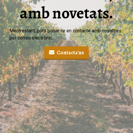
amb novetats.
Mentrestant, pots posar-te en contacte amb nosaltres
per correu electrònic.
Contacta'ns