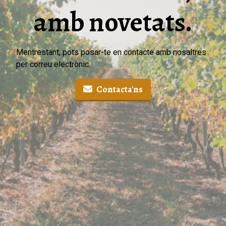
amb novetats.
Mentrestant, pots posar-te en contacte amb nosaltres
per correu electrònic.
Contacta'ns