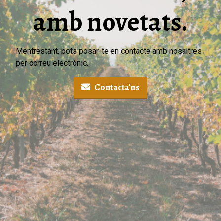
amb novetats.
Mentrestant, pots posar-te en contacte amb nosaltres
per correu electrònic.
Contacta'ns