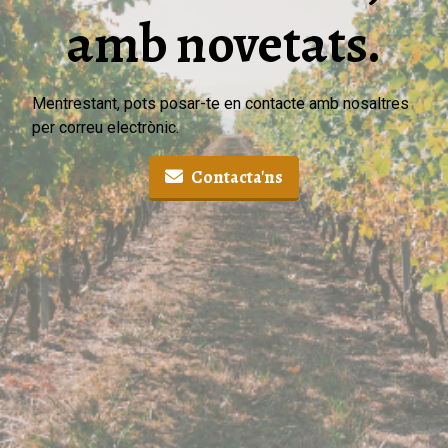
amb novetats.
Mentrestant, pots posar-te en contacte amb nosaltres
per correu electrònic.
Contacta'ns