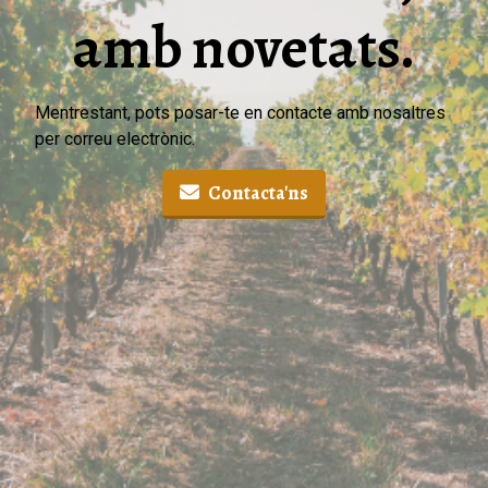
amb novetats.
Mentrestant, pots posar-te en contacte amb nosaltres
per correu electrònic.
Contacta'ns