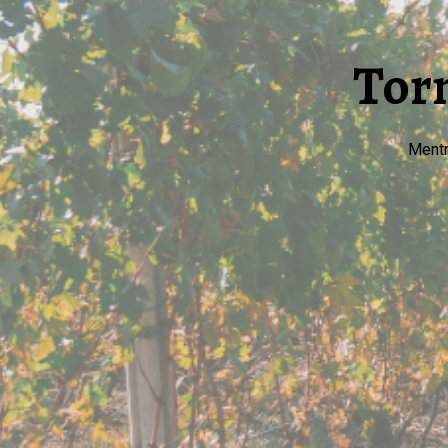
Torn
Mentr