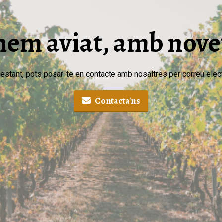
em aviat, amb nove
estant, pots posar-te en contacte amb nosaltres per correu elect
Contacta'ns