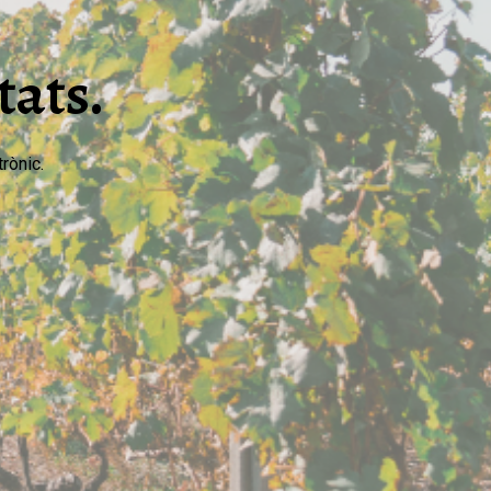
tats.
rònic.