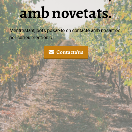
amb novetats.
Mentrestant, pots posar-te en contacte amb nosaltres
per correu electrònic.
Contacta'ns