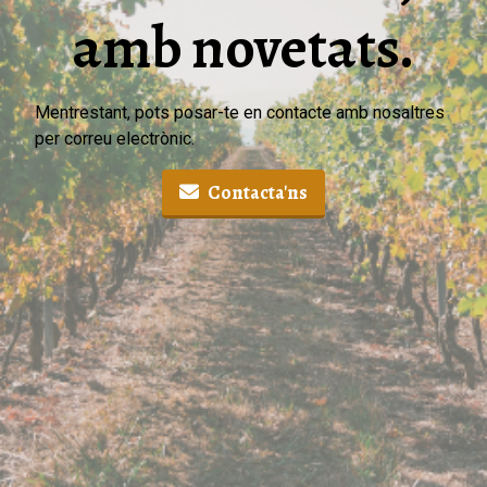
amb novetats.
Mentrestant, pots posar-te en contacte amb nosaltres
per correu electrònic.
Contacta'ns