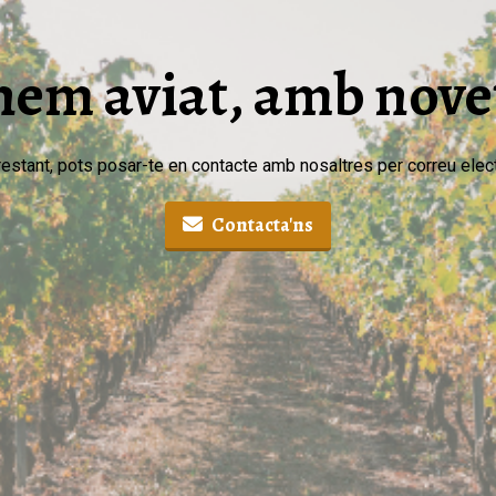
em aviat, amb nove
estant, pots posar-te en contacte amb nosaltres per correu elect
Contacta'ns