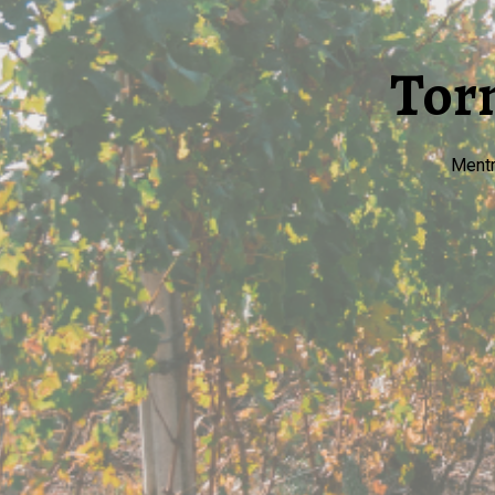
Torn
Mentr