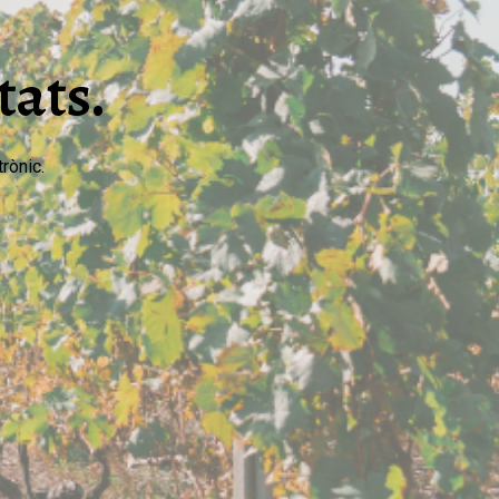
tats.
rònic.