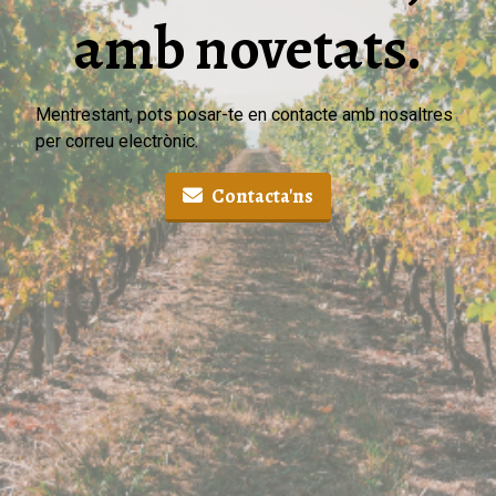
amb novetats.
Mentrestant, pots posar-te en contacte amb nosaltres
per correu electrònic.
Contacta'ns